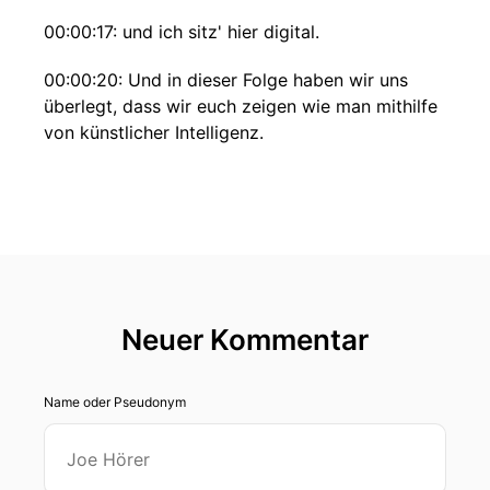
00:00:17: und ich sitz' hier digital.
00:00:20: Und in dieser Folge haben wir uns
überlegt, dass wir euch zeigen wie man mithilfe
von künstlicher Intelligenz.
00:00:27: Seine eigene Website Weibkoden
kann.
00:00:29: das heißt so die zwei Stichwörter für
diese Episode sind einmal Weibcoding und gut
Webseiterstellung.
Neuer Kommentar
00:00:35: Entschuldigung es sind drei.
00:00:39: Also das kommt auch nicht von ganz
Name oder Pseudonym
ungefähr.
00:00:42: Ich habe das nämlich tatsächlich