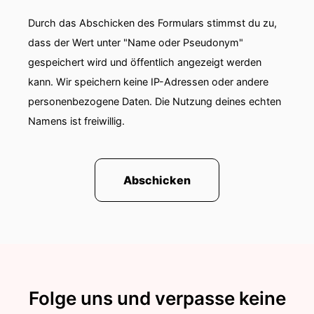
00:01:26: sein.
Durch das Abschicken des Formulars stimmst du zu,
dass der Wert unter "Name oder Pseudonym"
00:01:26: Dann musst doch heutzutage muss es
gespeichert wird und öffentlich angezeigt werden
doch dafür Eine Lösung geben und die haben
kann. Wir speichern keine IP-Adressen oder andere
wir euch heute mitgebracht.
personenbezogene Daten. Die Nutzung deines echten
00:01:31: Genau, also für gerade solche
Namens ist freiwillig.
Beispiele wenn ihr KI für Texterstellung nur zwei
zum Beispiel euch irgendwie eine Überarbeitung
einen Entwurf etc.
Abschicken
00:01:39: habt erstellen lassen und das dann
eben weiterzunehmen um damit vernünftig zu
arbeiten.
00:01:45: Also nochmal klar Wir möchten nicht
dass hier irgendjemand Sachen mit künstlicher
Intelligenz erstellt und die dann eins zu eins
Folge uns und verpasse keine
rüber kopiert.