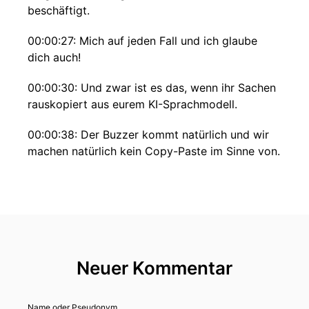
beschäftigt.
00:00:27: Mich auf jeden Fall und ich glaube
dich auch!
00:00:30: Und zwar ist es das, wenn ihr Sachen
rauskopiert aus eurem KI-Sprachmodell.
00:00:38: Der Buzzer kommt natürlich und wir
machen natürlich kein Copy-Paste im Sinne von.
00:00:44: ich schick das dann sofort weiter.
00:00:47: aber wie lassen uns ja natürlich
unterstützen?
00:00:49: Wir arbeiten ja mit dem Text natürlich
Neuer Kommentar
weiter, aber wir brauchen den vielleicht in einem
anderen Tool.
Name oder Pseudonym