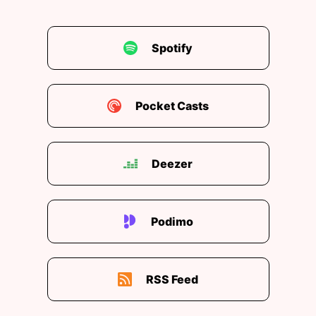
00:01:42: also macht ihr das öfter in diesem
Kontext ist das bleibt das erhalten oder ist es
Spotify
halt nur eine frage wie wird's werden morgen?
00:01:48: das braucht man nicht müssen wir
übrigens auch nicht mit Kaima So nächste
Pocket Casts
Sache?
00:01:52: Also wir fragen is wiederholt sich die
sache?
Deezer
00:01:55: Wenn wir mit Ja antworten, haben wir
ja immer noch beide Optionen custom GPT oder
Podimo
Projekt.
00:02:00: Dann nächste Frage ist Ist dieser
Prozess diese Wiederholung?
RSS Feed
00:02:04: funktioniert das immer nach exakt